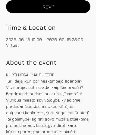
RSVP
Time & Location
2026-06-15 19:00 – 2026-09-15 23:00
Virtual
About the event
KURTI NEGALIMA SUSTOTI
Turi idėją, kuri dar neskambėjo scenoje? 
Vis norėjai, bet neradai kaip čia pradėti?
Bendradarbiaudami su klubu „Tamsta“ ir 
Vilniaus miesto savivaldybe, kviečiame 
pradedančiuosius muzikos kūrėjus 
dalyvauti konkurse „Kurti Negalima Sustoti“.
Tai galimybė išgirsti savo muziką atliekamą 
profesionalaus kolektyvo, dirbti kartu 
kūrinio parengimo procese ir laimėti: